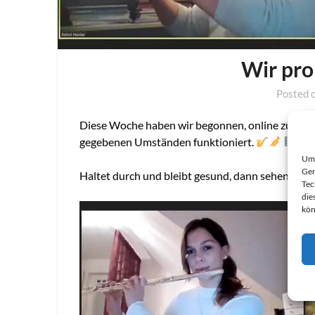
Wir pro
Posted 
Diese Woche haben wir begonnen, online zu probe
gegebenen Umständen funktioniert.
Um 
Ger
Haltet durch und bleibt gesund, dann sehen wir un
Tec
die
kön