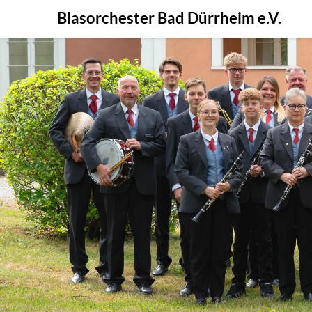
Skip
Blasorchester Bad Dürrheim e.V.
to
content