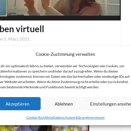
ben virtuell
by
on
5. März 2021
BLO-
n und finden es klasse, wie gut das unter den
Admin
Cookie-Zustimmung verwalten
dir ein optimales Erlebnis zu bieten, verwenden wir Technologien wie Cookies, um
äteinformationen zu speichern und/oder darauf zuzugreifen. Wenn du diesen
s hoffentlich bald wieder live.
hnologien zustimmst, können wir Daten wie das Surfverhalten oder eindeutige IDs auf
ser Website verarbeiten. Wenn du deine Zustimmung nicht erteilst oder zurückziehst,
nen bestimmte Merkmale und Funktionen beeinträchtigt werden.
Akzeptieren
Ablehnen
Einstellungen anseh
Cookie-Richtlinie
Datenschutzerklärung
Impressum