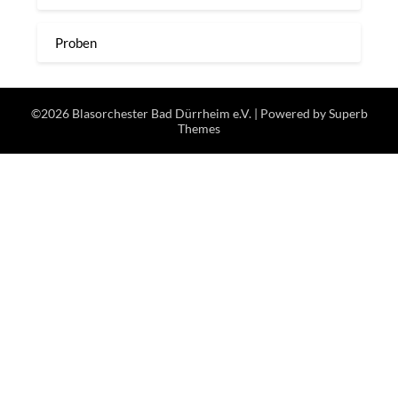
Proben
©2026 Blasorchester Bad Dürrheim e.V.
| Powered by
Superb
Themes